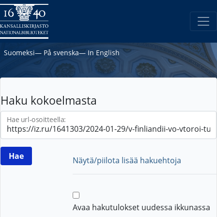
Suomeksi
―
På svenska
―
In English
Haku kokoelmasta
Hae url-osoitteella:
Näytä/piilota lisää hakuehtoja
Avaa hakutulokset uudessa ikkunassa