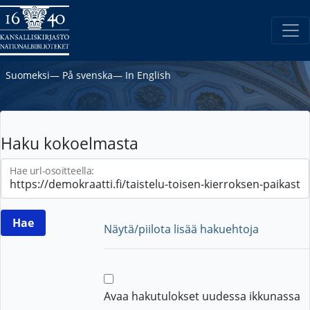
Suomeksi
―
På svenska
―
In English
Haku kokoelmasta
Hae url-osoitteella:
Näytä/piilota lisää hakuehtoja
Avaa hakutulokset uudessa ikkunassa