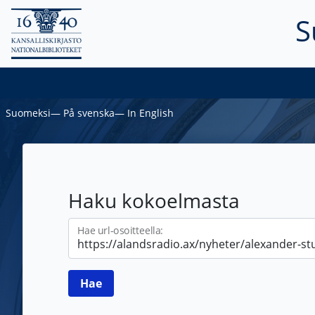
S
Suomeksi
―
På svenska
―
In English
Haku kokoelmasta
Hae url-osoitteella: