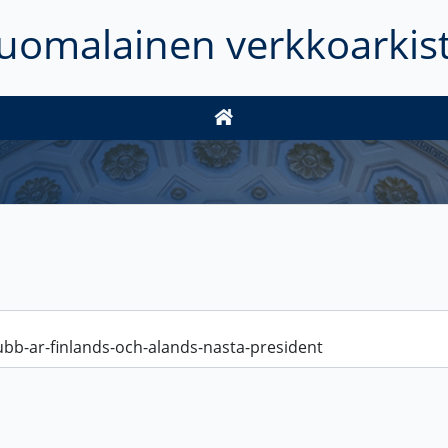
uomalainen verkkoarkis