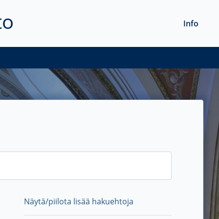
to
Info
Näytä/piilota lisää hakuehtoja