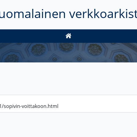
uomalainen verkkoarkis