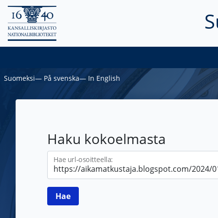
S
Suomeksi
―
På svenska
―
In English
Haku kokoelmasta
Hae url-osoitteella: