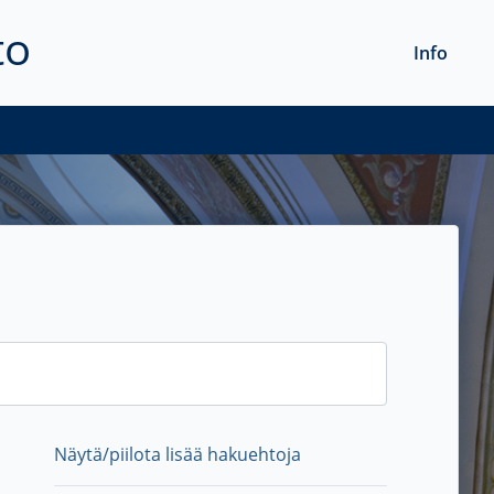
to
Info
Näytä/piilota lisää hakuehtoja