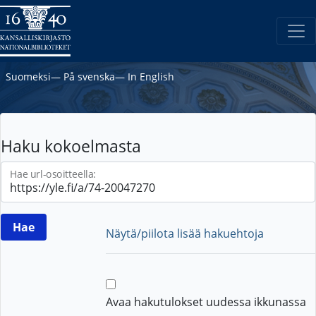
Suomeksi
―
På svenska
―
In English
Haku kokoelmasta
Hae url-osoitteella:
Näytä/piilota lisää hakuehtoja
Avaa hakutulokset uudessa ikkunassa