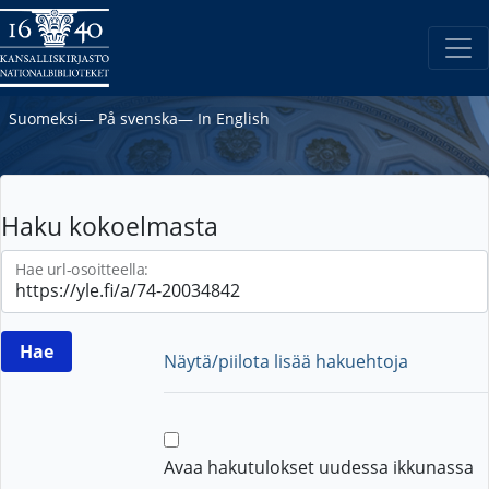
Suomeksi
―
På svenska
―
In English
Haku kokoelmasta
Hae url-osoitteella:
Näytä/piilota lisää hakuehtoja
Avaa hakutulokset uudessa ikkunassa