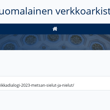
uomalainen verkkoarkis