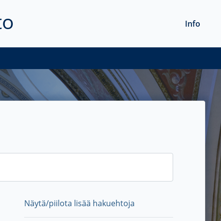
to
Info
Näytä/piilota lisää hakuehtoja