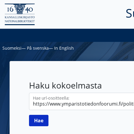
S
Suomeksi
―
På svenska
―
In English
Haku kokoelmasta
Hae url-osoitteella: