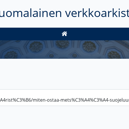
uomalainen verkkoarkis