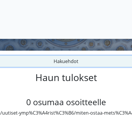
Hakuehdot
Haun tulokset
0
osumaa osoitteelle
.fi/uutiset-ymp%C3%A4rist%C3%B6/miten-ostaa-mets%C3%