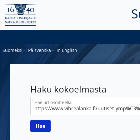
S
Suomeksi
―
På svenska
―
In English
Haku kokoelmasta
Hae url-osoitteella: