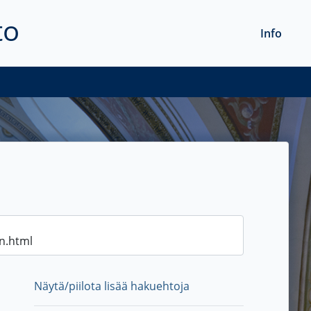
to
Info
Näytä/piilota lisää hakuehtoja