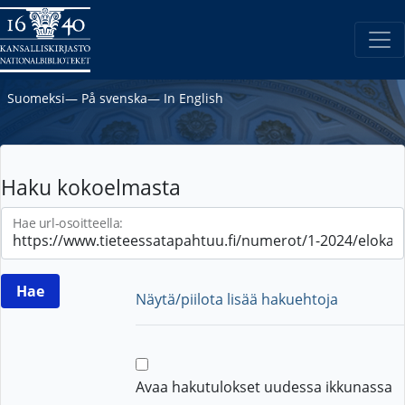
Suomeksi
―
På svenska
―
In English
Haku kokoelmasta
Hae url-osoitteella:
Näytä/piilota lisää hakuehtoja
Avaa hakutulokset uudessa ikkunassa