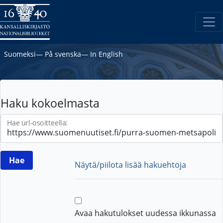
Suomeksi
―
På svenska
―
In English
Haku kokoelmasta
Hae url-osoitteella:
Näytä/piilota lisää hakuehtoja
Avaa hakutulokset uudessa ikkunassa