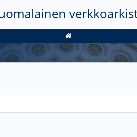
uomalainen verkkoarkis