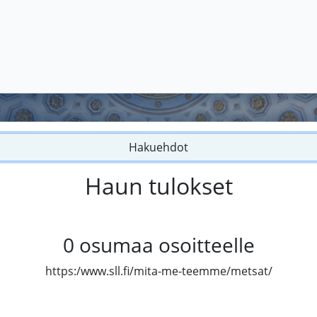
Hakuehdot
Haun tulokset
0
osumaa osoitteelle
https:/www.sll.fi/mita-me-teemme/metsat/