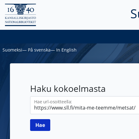
S
Suomeksi
―
På svenska
―
In English
Haku kokoelmasta
Hae url-osoitteella: