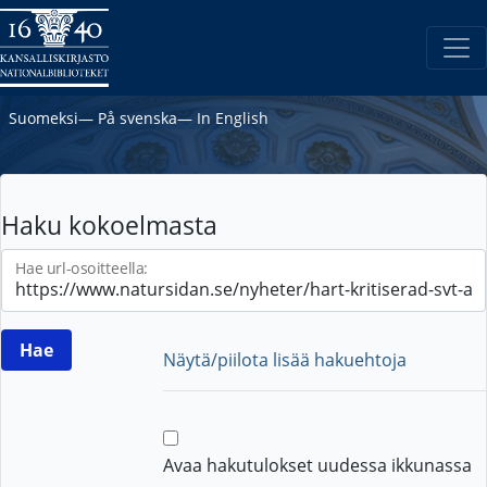
Suomeksi
―
På svenska
―
In English
Haku kokoelmasta
Hae url-osoitteella:
Näytä/piilota lisää hakuehtoja
Avaa hakutulokset uudessa ikkunassa