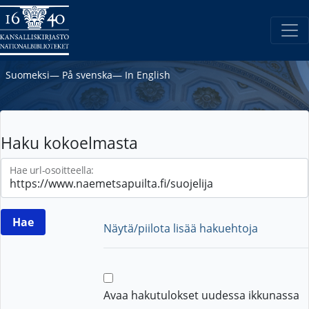
Suomeksi
―
På svenska
―
In English
Haku kokoelmasta
Hae url-osoitteella:
Näytä/piilota lisää hakuehtoja
Avaa hakutulokset uudessa ikkunassa