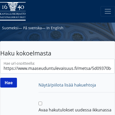
Suomeksi
―
På svenska
―
In English
Haku kokoelmasta
Hae url-osoitteella:
Näytä/piilota lisää hakuehtoja
Avaa hakutulokset uudessa ikkunassa