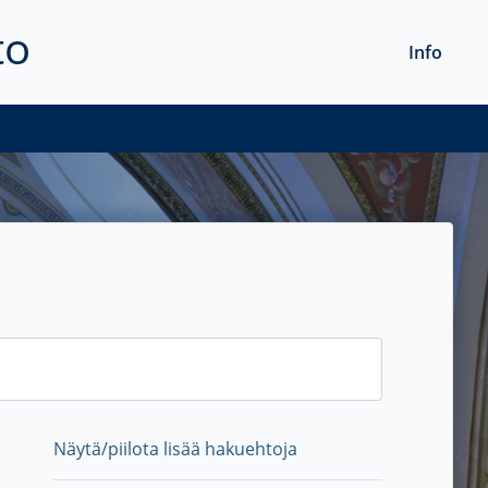
to
Info
Näytä/piilota lisää hakuehtoja