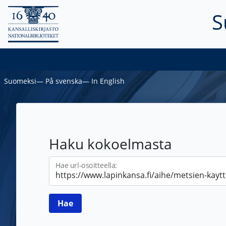
S
Suomeksi
―
På svenska
―
In English
Haku kokoelmasta
Hae url-osoitteella: