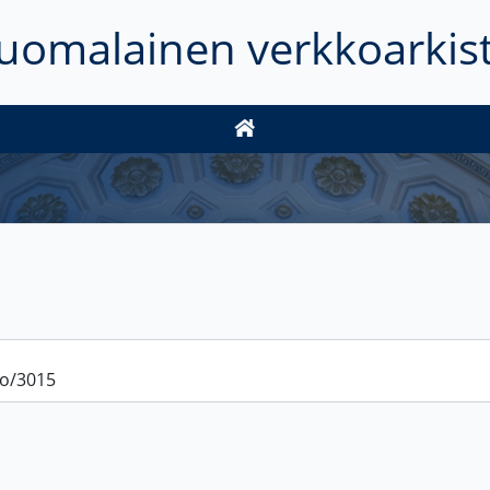
uomalainen verkkoarkis