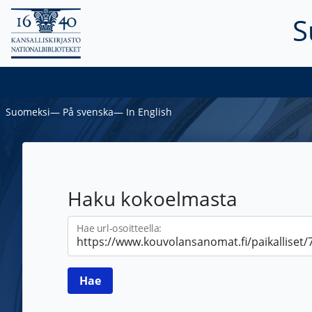
S
Suomeksi
―
På svenska
―
In English
Haku kokoelmasta
Hae url-osoitteella: