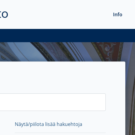
to
Info
Näytä/piilota lisää hakuehtoja