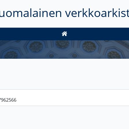
uomalainen verkkoarkis