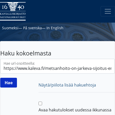
Suomeksi
―
På svenska
―
In English
Haku kokoelmasta
Hae url-osoitteella:
Näytä/piilota lisää hakuehtoja
Avaa hakutulokset uudessa ikkunassa