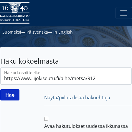
Suomeksi
―
På svenska
―
In English
Haku kokoelmasta
Hae url-osoitteella:
Näytä/piilota lisää hakuehtoja
Avaa hakutulokset uudessa ikkunassa