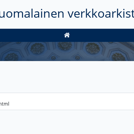
uomalainen verkkoarkis