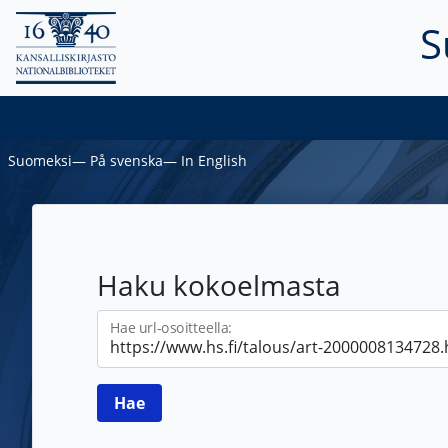
S
Suomeksi
―
På svenska
―
In English
Haku kokoelmasta
Hae url-osoitteella: