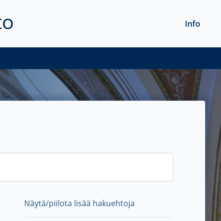
to
Info
Näytä/piilota lisää hakuehtoja