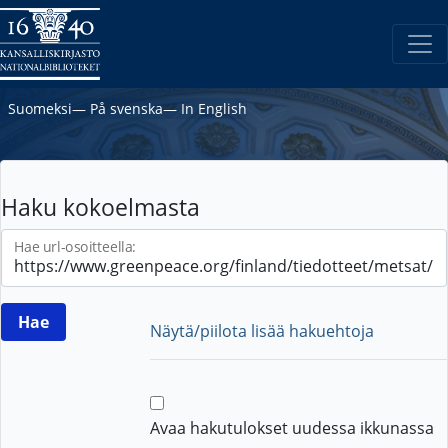
Suomeksi
―
På svenska
―
In English
Haku kokoelmasta
Hae url-osoitteella:
Näytä/piilota lisää hakuehtoja
Avaa hakutulokset uudessa ikkunassa