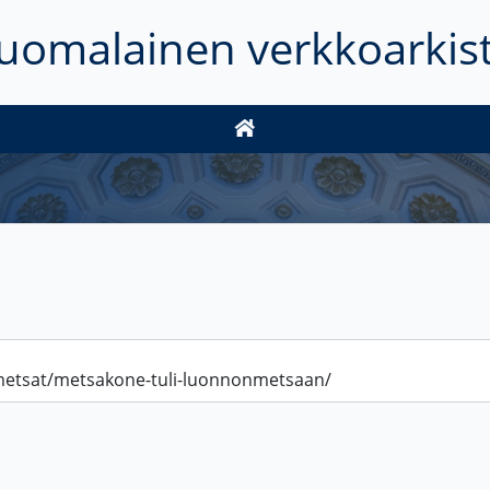
uomalainen verkkoarkis