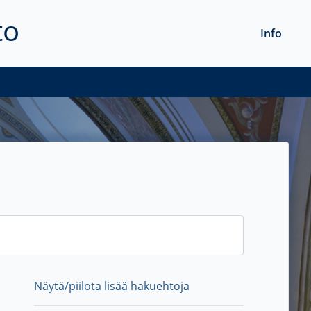
to
Info
Näytä/piilota lisää hakuehtoja