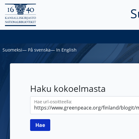
S
Suomeksi
―
På svenska
―
In English
Haku kokoelmasta
Hae url-osoitteella: