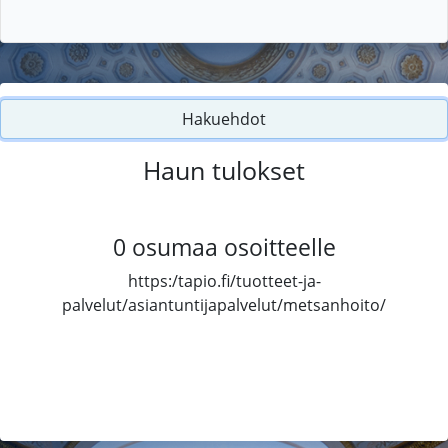
Hakuehdot
Haun tulokset
0
osumaa osoitteelle
https:/tapio.fi/tuotteet-ja-
palvelut/asiantuntijapalvelut/metsanhoito/