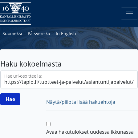
Suomeksi
―
På svenska
―
In English
Haku kokoelmasta
Hae url-osoitteella:
Näytä/piilota lisää hakuehtoja
Avaa hakutulokset uudessa ikkunassa