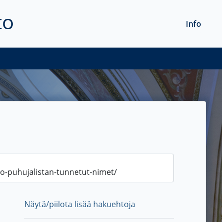
to
Info
Näytä/piilota lisää hakuehtoja