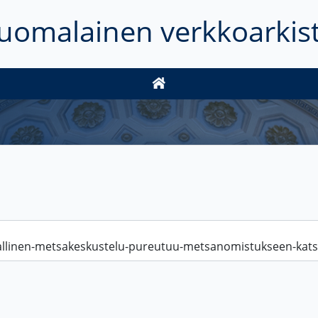
uomalainen verkkoarkis