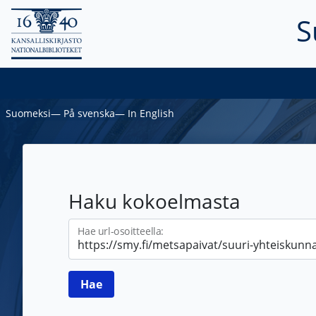
S
Suomeksi
―
På svenska
―
In English
Haku kokoelmasta
Hae url-osoitteella: