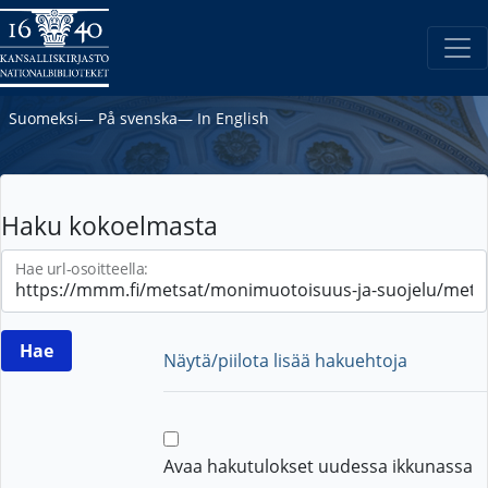
Suomeksi
―
På svenska
―
In English
Haku kokoelmasta
Hae url-osoitteella:
Näytä/piilota lisää hakuehtoja
Avaa hakutulokset uudessa ikkunassa