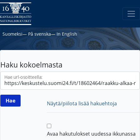
Suomeksi
―
På svenska
―
In English
Haku kokoelmasta
Hae url-osoitteella:
Näytä/piilota lisää hakuehtoja
Avaa hakutulokset uudessa ikkunassa