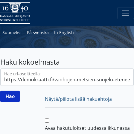
Suomeksi
―
På svenska
―
In English
Haku kokoelmasta
Hae url-osoitteella:
Näytä/piilota lisää hakuehtoja
Avaa hakutulokset uudessa ikkunassa