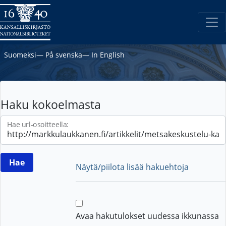
Suomeksi
―
På svenska
―
In English
Haku kokoelmasta
Hae url-osoitteella:
Näytä/piilota lisää hakuehtoja
Avaa hakutulokset uudessa ikkunassa