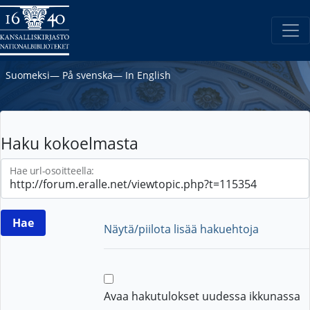
Suomeksi
―
På svenska
―
In English
Haku kokoelmasta
Hae url-osoitteella:
Näytä/piilota lisää hakuehtoja
Avaa hakutulokset uudessa ikkunassa