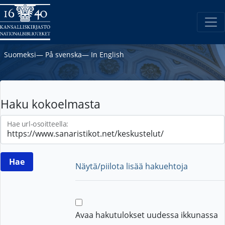
Suomeksi
―
På svenska
―
In English
Haku kokoelmasta
Hae url-osoitteella:
Näytä/piilota lisää hakuehtoja
Avaa hakutulokset uudessa ikkunassa