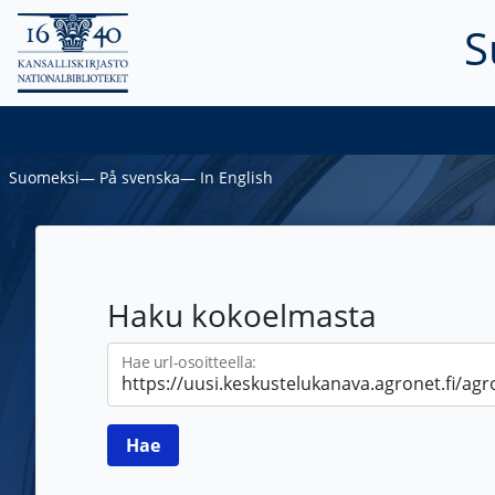
S
Suomeksi
―
På svenska
―
In English
Haku kokoelmasta
Hae url-osoitteella: