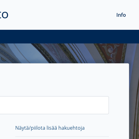
to
Info
Näytä/piilota lisää hakuehtoja