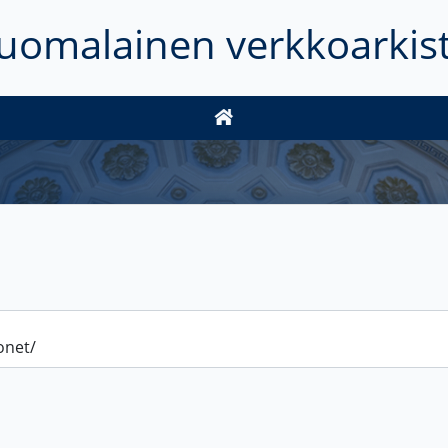
uomalainen verkkoarkis