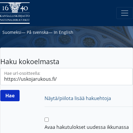
Suomeksi
―
På svenska
―
In English
Haku kokoelmasta
Hae url-osoitteella:
Näytä/piilota lisää hakuehtoja
Avaa hakutulokset uudessa ikkunassa