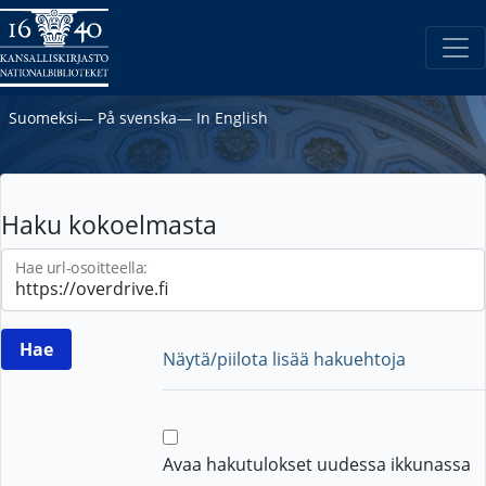
Suomeksi
―
På svenska
―
In English
Haku kokoelmasta
Hae url-osoitteella:
Näytä/piilota lisää hakuehtoja
Avaa hakutulokset uudessa ikkunassa