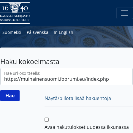
Suomeksi
―
På svenska
―
In English
Haku kokoelmasta
Hae url-osoitteella:
Näytä/piilota lisää hakuehtoja
Avaa hakutulokset uudessa ikkunassa