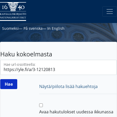
Suomeksi
―
På svenska
―
In English
Haku kokoelmasta
Hae url-osoitteella:
Näytä/piilota lisää hakuehtoja
Avaa hakutulokset uudessa ikkunassa