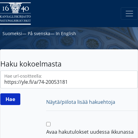
Suomeksi
―
På svenska
―
In English
Haku kokoelmasta
Hae url-osoitteella:
Näytä/piilota lisää hakuehtoja
Avaa hakutulokset uudessa ikkunassa