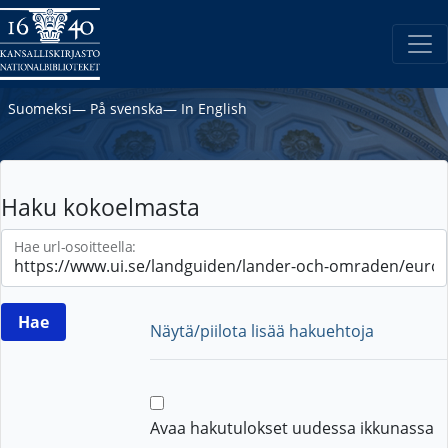
Suomeksi
―
På svenska
―
In English
Haku kokoelmasta
Hae url-osoitteella:
Näytä/piilota lisää hakuehtoja
Avaa hakutulokset uudessa ikkunassa