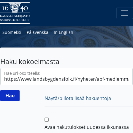
Suomeksi
―
På svenska
―
In English
Haku kokoelmasta
Hae url-osoitteella:
Näytä/piilota lisää hakuehtoja
Avaa hakutulokset uudessa ikkunassa