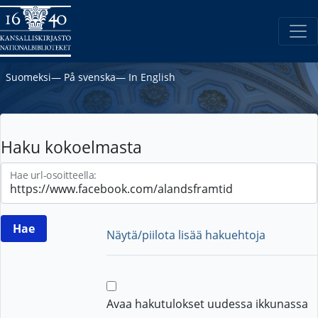
Suomeksi
―
På svenska
―
In English
Haku kokoelmasta
Hae url-osoitteella:
Näytä/piilota lisää hakuehtoja
Avaa hakutulokset uudessa ikkunassa