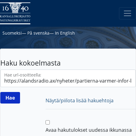
Suomeksi
―
På svenska
―
In English
Haku kokoelmasta
Hae url-osoitteella:
Näytä/piilota lisää hakuehtoja
Avaa hakutulokset uudessa ikkunassa