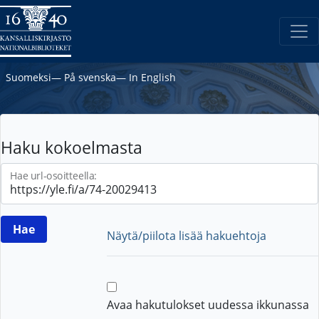
Suomeksi
―
På svenska
―
In English
Haku kokoelmasta
Hae url-osoitteella:
Näytä/piilota lisää hakuehtoja
Avaa hakutulokset uudessa ikkunassa