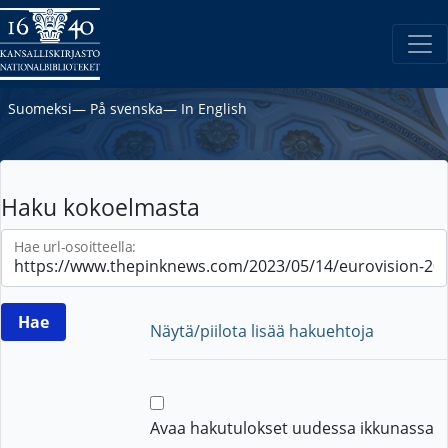
Suomeksi
―
På svenska
―
In English
Haku kokoelmasta
Hae url-osoitteella:
Näytä/piilota lisää hakuehtoja
Avaa hakutulokset uudessa ikkunassa