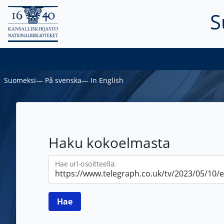
S
Suomeksi
―
På svenska
―
In English
Haku kokoelmasta
Hae url-osoitteella: