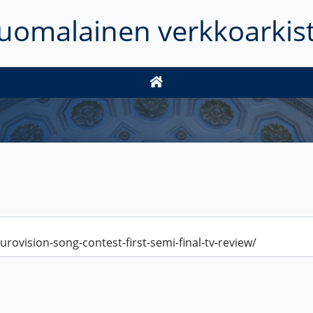
uomalainen verkkoarkis