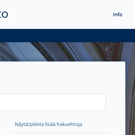
to
Info
Näytä/piilota lisää hakuehtoja