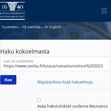
Suomeksi
―
På svenska
―
In English
Haku kokoelmasta
Hae url-osoitteella:
Näytä/piilota lisää hakuehtoja
Avaa hakutulokset uudessa ikkunassa