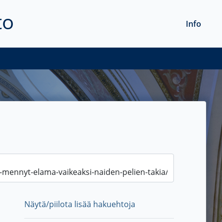
to
Info
Näytä/piilota lisää hakuehtoja