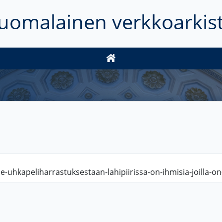
uomalainen verkkoarkis