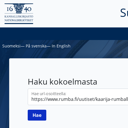
S
Suomeksi
―
På svenska
―
In English
Haku kokoelmasta
Hae url-osoitteella: