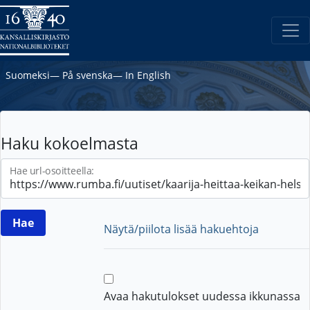
Suomeksi
―
På svenska
―
In English
Haku kokoelmasta
Hae url-osoitteella:
Näytä/piilota lisää hakuehtoja
Avaa hakutulokset uudessa ikkunassa