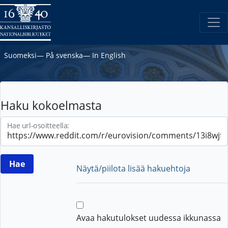
Suomeksi
―
På svenska
―
In English
Haku kokoelmasta
Hae url-osoitteella:
Näytä/piilota lisää hakuehtoja
Avaa hakutulokset uudessa ikkunassa