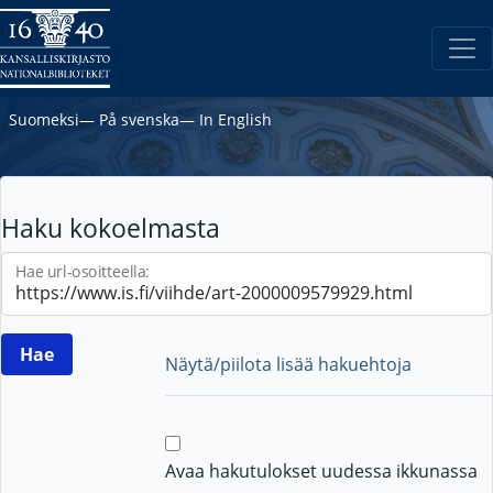
Suomeksi
―
På svenska
―
In English
Haku kokoelmasta
Hae url-osoitteella:
Näytä/piilota lisää hakuehtoja
Avaa hakutulokset uudessa ikkunassa