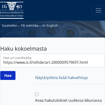
Suomeksi
―
På svenska
―
In English
Haku kokoelmasta
Hae url-osoitteella:
Näytä/piilota lisää hakuehtoja
Avaa hakutulokset uudessa ikkunassa