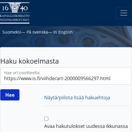
Suomeksi
―
På svenska
―
In English
Haku kokoelmasta
Hae url-osoitteella:
Näytä/piilota lisää hakuehtoja
Avaa hakutulokset uudessa ikkunassa