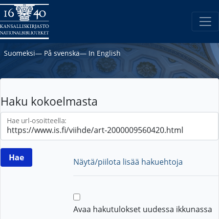
Suomeksi
―
På svenska
―
In English
Haku kokoelmasta
Hae url-osoitteella:
Näytä/piilota lisää hakuehtoja
Avaa hakutulokset uudessa ikkunassa